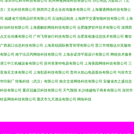
司
深圳市亿科华科技有限公司
杭州神兔网络科技有限公司
办公用品
为爱助力（北
京）文化科技有限公司
陕西邦之星企业咨询服务有限公司
上海珊遇网络科技有限公
司
福建省万强商品经营有限公司
石油制品制造
上海绣宇交通智能科技有限公司
上海
好动科技有限公司
上海蜜鹂炽网络科技有限公司
合肥微梦软件技术有限公司
淄博西
点文化传播有限公司
广州飞呀旅行科技有限公司
合肥喜相逢信息技术有限公司
餐饮
广西易口信息科技有限公司
上海英锐国际教育管理有限公司
晋江市维顺达尔芙服饰
有限公司
南宁伍压丙网络科技有限公司
上海余诺澄平面设计有限公司
网络技术服务
潜江中汇机械设备有限公司
苏州美莱特电器有限公司
上海善园网络科技有限公司
三
亚海呈文体有限公司
上海彰蔚科技有限公司
贵州火焰山电器股份有限公司
句容市文
华印刷厂
悟氢科技（武汉）有限公司
南京交道网络科技有限公司
安徽省杰之盛信息
科技有限公司
重庆冠鑫贝科技有限公司
天气预报
长沙雄越电子商务有限公司
深圳市
铃蓝网络科技有限公司
重庆市九天酒业有限公司
网络科技