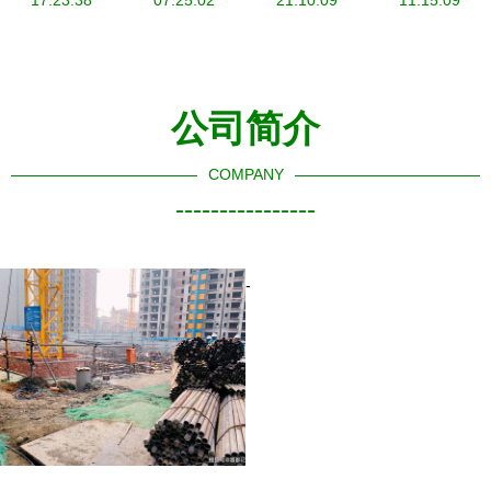
17:23:38
市第五
建海产品与
07:25:02
建设新利器
21:10:09
程公司强势
11:15:09
届“优秀中
农产品全产
搏击市场
国特色社会
业链新高地
主义事业建
公司简介
设者”荣誉
称号
COMPANY
----------------
-