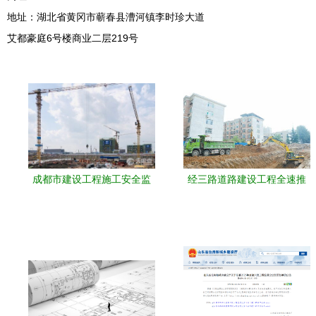
地址：湖北省黄冈市蕲春县漕河镇李时珍大道
艾都豪庭6号楼商业二层219号
成都市建设工程施工安全监
经三路道路建设工程全速推
督站的职能与作用解析
进，城市“动脉”焕新提速