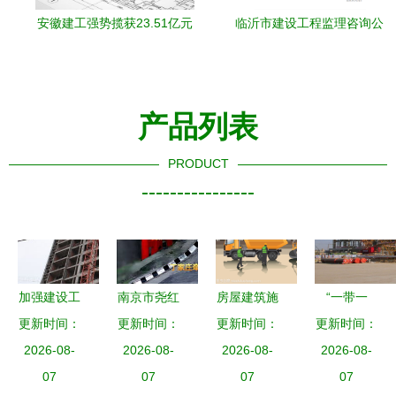
安徽建工强势揽获23.51亿元
临沂市建设工程监理咨询公
建设项目，持续巩固区域建
司荣获化工石油工程监理甲
筑龙头地位
级资质
产品列表
PRODUCT
----------------
加强建设工
南京市尧红
房屋建筑施
“一带一
程抗震能力
更新时间：
路栖霞段建
更新时间：
工与建设工
更新时间：
更新时间：
路”筑明珠
抗震支吊架
2026-08-
设工程SG2
2026-08-
程的全流程
2026-08-
2026-08-
汗洒“华
行进入新发
07
标段综述
07
详解
07
龙”写春秋
07