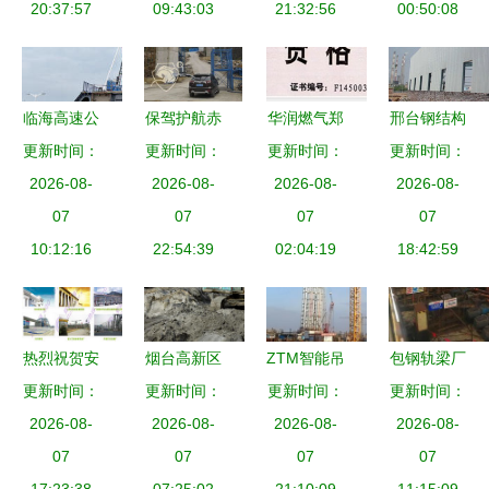
20:37:57
展阶段
09:43:03
21:32:56
——记陕建
00:50:08
安装集团卡
拉奇核电站
项目建设者
临海高速公
保驾护航赤
华润燃气郑
邢台钢结构
实干担当的
路特大桥建
更新时间：
水河大桥建
更新时间：
州工程建设
更新时间：
更新时间：
厂房设计
一线群英谱
2026-08-
设正酣
设，向四川
2026-08-
启动2013
2026-08-
一站式采购
2026-08-
07
路桥致敬
07
年度U型卡
07
指南与厂家
07
10:12:16
22:54:39
与膨胀螺栓
02:04:19
批发信息
18:42:59
采购，保障
城市管网安
全升级
热烈祝贺安
烟台高新区
ZTM智能吊
包钢轨梁厂
徽环瑞董事
更新时间：
冷链物流项
更新时间：
更新时间：
装塔机 赋
更新时间：
1号线中修
长计成志先
2026-08-
2026-08-
目有序推
能国家重点
2026-08-
工程正式开
2026-08-
生荣获合肥
07
进，全力构
07
项目，铸就
07
工，建设工
07